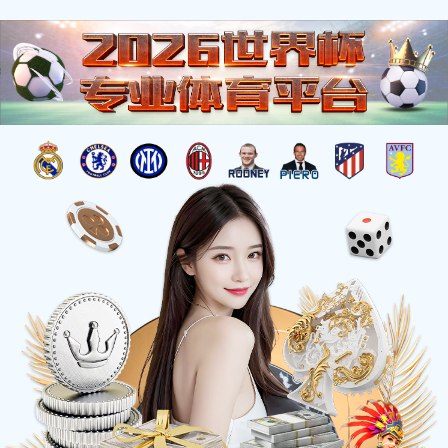
立即注册
球友会官网
带您畅享全球体育
盛事
专业平台，数据精准，
高清直播
覆盖热门体育项
目。
聚焦足球、篮球、电竞等赛事，
每日内容实时更
新
。
极速访问
下载APP