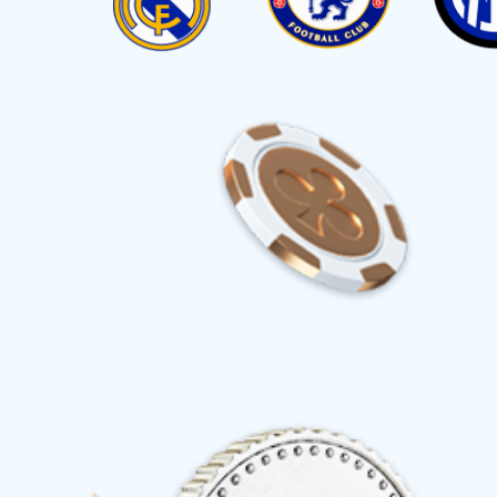
法国乒乓
在巴黎奥运会周期的
利克斯·勒布伦与艾利
不仅让欧洲乒坛为之一
速崛起的年轻力量，