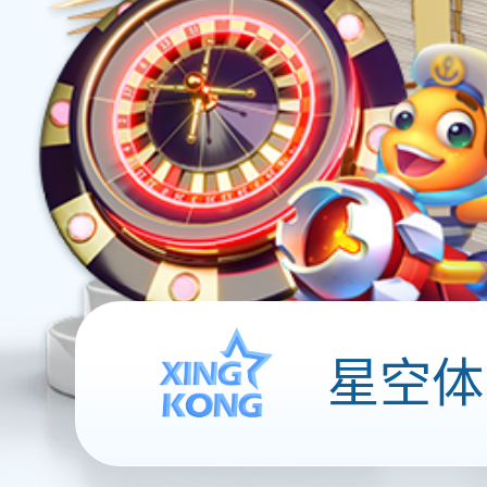
欧洲新星为何
勒布伦兄弟的成长轨
打技术，在2024年
攻闻名。然而，要在
乓球的“王牌之师”，
向的核心，正是勒布
的稳定性——这些恰
国际交流融合的一次
合作模式将
根据目前透露的信息
医疗的全方位计划。