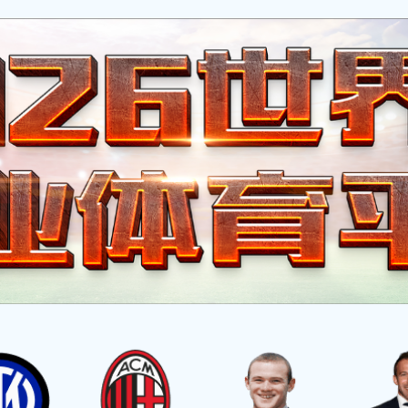
App
关于我们
体育快讯
球体育盛事
门体育项目。
容实时更新
。