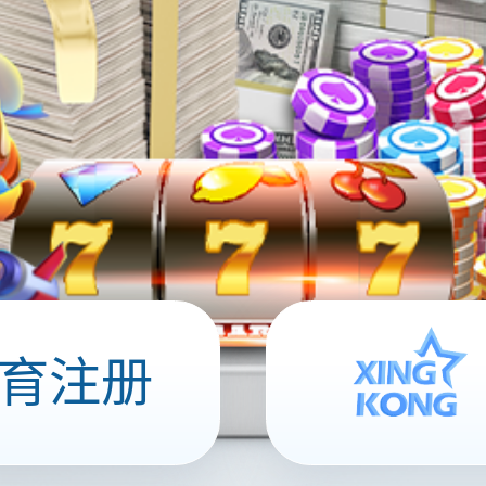
选择“入京”求道
迹，是典型欧洲青训体系与个人天赋结合的产物。弟弟费利克斯
巴黎奥运会上斩获男单铜牌，成为欧洲乒坛的焦点人物；哥哥艾利
高手如林的世界顶级赛场更进一步，仅靠欧洲的训练环境显然不
拥有世界顶尖的教练团队、陪练阵容以及对技战术细节近乎苛刻
伦兄弟希望通过长期驻扎北京队，系统性地提升自己的发球、接
恰是中国选手的传统优势。对于北京队而言，接纳两位欧洲顶级
有益尝试。
如何重塑训练生态
，此次合作并非简单的短期特训，而是覆盖了技术训练、战术分
具体来看，有三大方向值得关注：