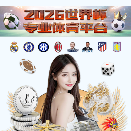
立即注册
关于球友会官网
球友会官网是专注于体育赛事直播与互动体验的创新平台，致力
于为全球用户带来高速、安全与多样化的观赛服务体验，覆盖多
语种、多终端、多场景。