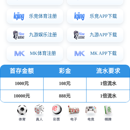
平台技术与服务能力
平台构建了一套高可用的全终端直播服务架构，集成智能风
控、秒级加载、多节点加速等核心技术，确保不同区域用户
都能流畅体验体育赛事。 同时，球友会官网提供全天候客
服支持与数据同步，致力于打造值得信赖的观赛首选平台。