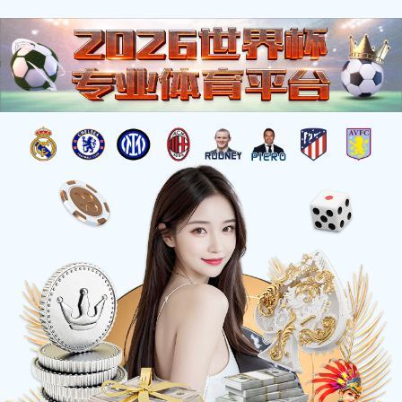
立即注册
球友会官网
带您畅享全球体育
盛事
专业平台，数据精准，
高清直播
覆盖热门体育项
目。
聚焦足球、篮球、电竞等赛事，
每日内容实时更
新
。
极速访问
下载APP