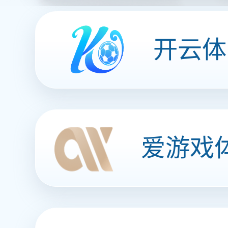
恢复进展与
好消息是，据最新消
返赛场，仍需取决于
上的节点，真正的挑
予足够的耐心。毕竟，
鹏飞彻底痊愈后，武
上一篇：
羽生结弦脚踝韧带撕裂手术成功，四…