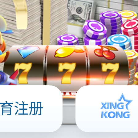
小事。医学上，此类伤病通常需要4至6周的静养，且恢复后还
周里，武汉三镇的中场控制力明显下降。过去，谢鹏飞是球队由
前沿的直塞球，是激活前锋线的重要武器。失去他之后，三镇的
。原本流畅的“地面渗透+边中结合”套路变得生涩，对手在防守
映在球队近几轮进球效率的下滑上。
整，新阵磨合尚需时日
，武汉三镇教练组不得不调整战术。在谢鹏飞无法登场的情况下
置，但效果均不理想。有的球员偏重防守，缺乏向前输送的创造
比赛节奏把控上仍有差距。这种被迫的战术变阵，不仅让球员需
成本。尤其是当对手采取高位逼抢时，三镇的后场出球压力陡增
说，谢鹏飞的肋部骨折不仅是他个人的损失，更像是一副多米诺