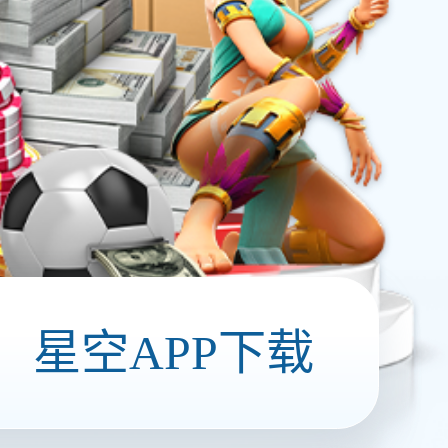
需时间进行高强度对抗
守转攻的“节拍器”，他
前场串联往往陷入单打
时也更容易预判三镇的
，球队尝试过让中场其
力；有的球员虽有一定
要在不同体系中切换，
，前场串联经常在第一
骨牌，影响了整支球队