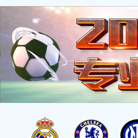
球友会官网
带您畅享全
专业平台，数据精准，
高清直播
覆盖热
聚焦足球、篮球、电竞等赛事，
每日内
极速访问
下载APP