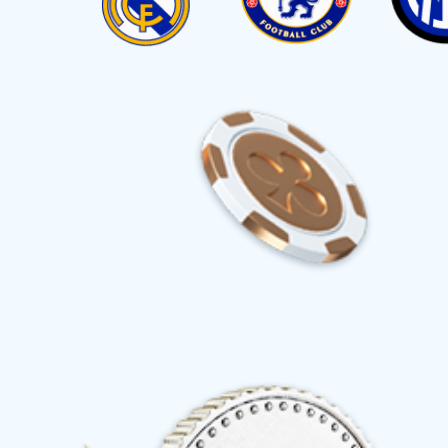
谢鹏飞肋部骨
中超联赛激战正酣，
肋部骨折以来，他已
折扣，球队的战绩也