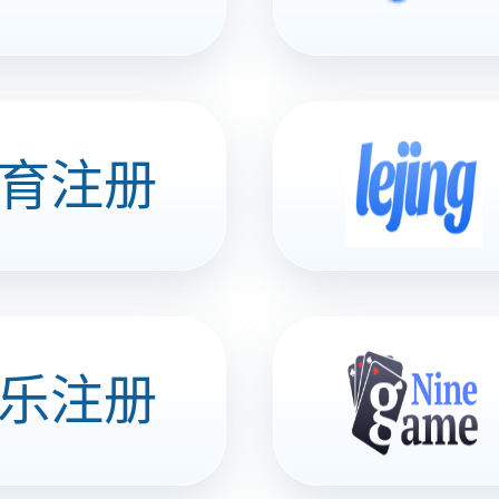
未
虑
App下载
关于我们
隐私政策
服务协议
网站地图
合作 / 推荐平台