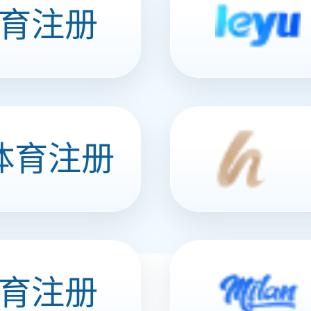
教
引
得
住