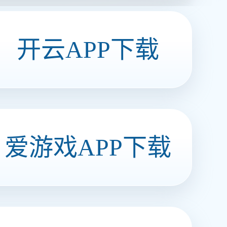
复性训练，但何时能重
言，休养六周只是时间
等待的同时，也需要给
过渡期。可以预见，当谢
重新找回灵魂。
下一篇：
德甲边中结合进攻效率：勒沃库森左