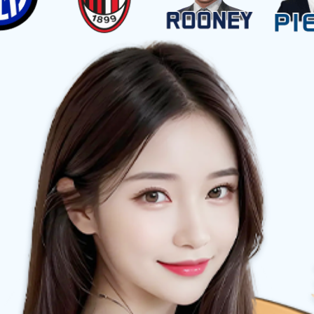
折已休养六周，武汉三镇前场
2026-06-05 19:40
64 次阅读
首页
/
体育快讯
但武汉三镇球迷心中始终悬着一块石头。自核心中场谢鹏飞在季
休养长达六周。这位前场组织大脑的缺阵，直接导致三镇队在进
因此出现波动。何时能迎回一个健康的谢鹏飞，成为球队上下最