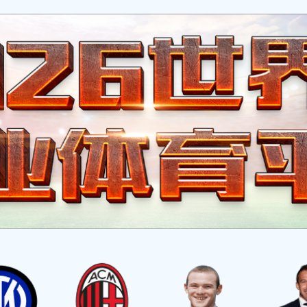
App
关于我们
体育快讯
球体育盛事
门体育项目。
容实时更新
。